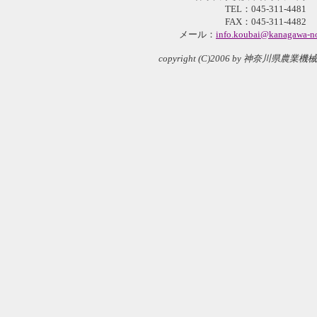
TEL：045-311-4481
FAX：045-311-4482
メール：
info.koubai@kanagawa-no
copyright (C)2006 by 神奈川県